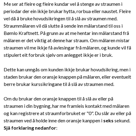
Me ser at fleire og fleire kundar vel å stenge av straumen i
periodar der ein ikkje brukar hytta, rorbua eller naustet. Fleire
vel då å bruke hovudsikringen til å slå av straumen med.
Straummålaren vil då slutte å sende inn målarstand til oss i
Bømlo Kraftnett. På grunn av at me hentar inn målarstand frå
målaren er det viktig at denne har straum. Om målaren mistar
straumen vil me ikkje få avlesingar frå målaren, og kunde vil få
stipulert eit forbruk sjølv om anlegget ikkje er i bruk.
Dette kan unngås om kunden ikkje brukar hovudsikring, men i
staden brukar den oransje knappen på målaren, eller eventuelt
berre brukar kurssikringane til å slå av straumen med.
Om du brukar den oransje knappen til å slå av eller på
straumen i din bygning, har me framleis kontakt med målaren
og kan registrere at straumforbruket er "0". Du slår av eller på
straumen ved å holde inne den oransje kanppen i
seks
sekund.
Sjå forklaring nedanfor
: