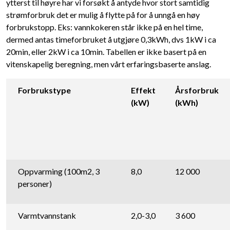
ytterst til høyre har vi forsøkt å antyde hvor stort samtidig
strømforbruk det er mulig å flytte på for å unngå en høy
forbrukstopp. Eks: vannkokeren står ikke på en hel time,
dermed antas timeforbruket å utgjøre 0,3kWh, dvs 1kW i ca
20min, eller 2kW i ca 10min. Tabellen er ikke basert på en
vitenskapelig beregning, men vårt erfaringsbaserte anslag.
Forbrukstype
Effekt
Årsforbruk
(kW)
(kWh)
Oppvarming (100m2, 3
8,0
12 000
personer)
Varmtvannstank
2,0-3,0
3 600