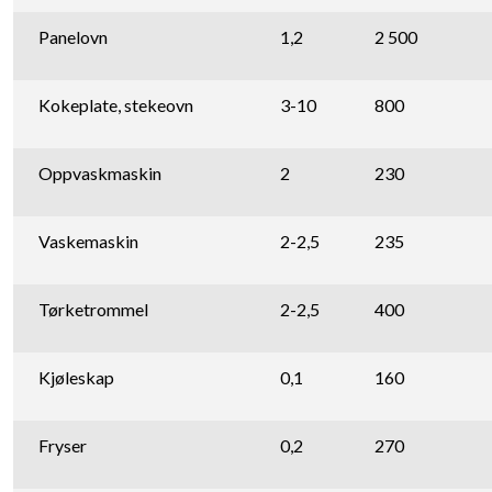
Panelovn
1,2
2 500
Kokeplate, stekeovn
3-10
800
Oppvaskmaskin
2
230
Vaskemaskin
2-2,5
235
Tørketrommel
2-2,5
400
Kjøleskap
0,1
160
Fryser
0,2
270