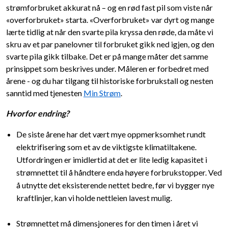
strømforbruket akkurat nå – og en rød fast pil som viste når
«overforbruket» starta. «Overforbruket» var dyrt og mange
lærte tidlig at når den svarte pila kryssa den røde, da måte vi
skru av et par panelovner til forbruket gikk ned igjen, og den
svarte pila gikk tilbake. Det er på mange måter det samme
prinsippet som beskrives under. Måleren er forbedret med
årene - og du har tilgang til historiske forbrukstall og nesten
sanntid med tjenesten
Min Strøm
.
Hvorfor endring?
De siste årene har det vært mye oppmerksomhet rundt
elektrifisering som et av de viktigste klimatiltakene.
Utfordringen er imidlertid at det er lite ledig kapasitet i
strømnettet til å håndtere enda høyere forbrukstopper. Ved
å utnytte det eksisterende nettet bedre, før vi bygger nye
kraftlinjer, kan vi holde nettleien lavest mulig.
Strømnettet må dimensjoneres for den timen i året vi