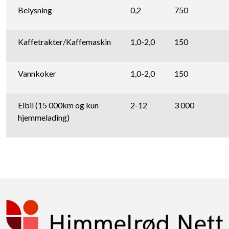
Belysning
0,2
750
Kaffetrakter/Kaffemaskin
1,0-2,0
150
Vannkoker
1,0-2,0
150
Elbil (15 000km og kun
2-12
3 000
hjemmelading)