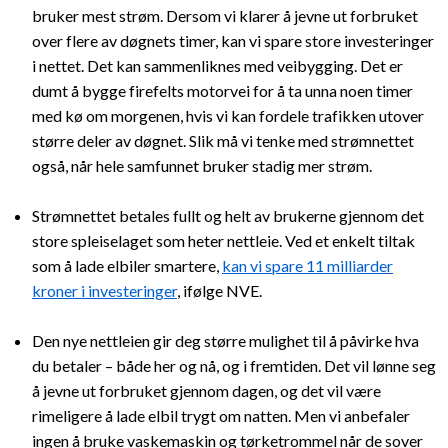
bruker mest strøm. Dersom vi klarer å jevne ut forbruket
over flere av døgnets timer, kan vi spare store investeringer
i nettet. Det kan sammenliknes med veibygging. Det er
dumt å bygge firefelts motorvei for å ta unna noen timer
med kø om morgenen, hvis vi kan fordele trafikken utover
større deler av døgnet. Slik må vi tenke med strømnettet
også, når hele samfunnet bruker stadig mer strøm.
Strømnettet betales fullt og helt av brukerne gjennom det
store spleiselaget som heter nettleie. Ved et enkelt tiltak
som å lade elbiler smartere,
kan vi spare 11 milliarder
kroner i investeringer
, ifølge NVE.
Den nye nettleien gir deg større mulighet til å påvirke hva
du betaler – både her og nå, og i fremtiden. Det vil lønne seg
å jevne ut forbruket gjennom dagen, og det vil være
rimeligere å lade elbil trygt om natten. Men vi anbefaler
ingen å bruke vaskemaskin og tørketrommel når de sover