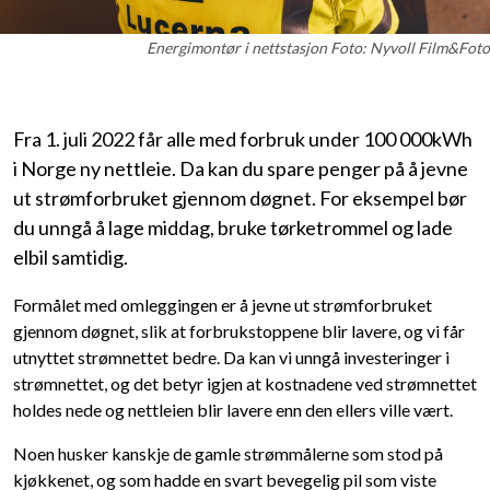
Energimontør i nettstasjon Foto: Nyvoll Film&Foto
Fra 1. juli 2022 får alle med forbruk under 100 000kWh
i Norge ny nettleie. Da kan du spare penger på å jevne
ut strømforbruket gjennom døgnet. For eksempel bør
du unngå å lage middag, bruke tørketrommel og lade
elbil samtidig.
Formålet med omleggingen er å jevne ut strømforbruket
gjennom døgnet, slik at forbrukstoppene blir lavere, og vi får
utnyttet strømnettet bedre. Da kan vi unngå investeringer i
strømnettet, og det betyr igjen at kostnadene ved strømnettet
holdes nede og nettleien blir lavere enn den ellers ville vært.
Noen husker kanskje de gamle strømmålerne som stod på
kjøkkenet, og som hadde en svart bevegelig pil som viste